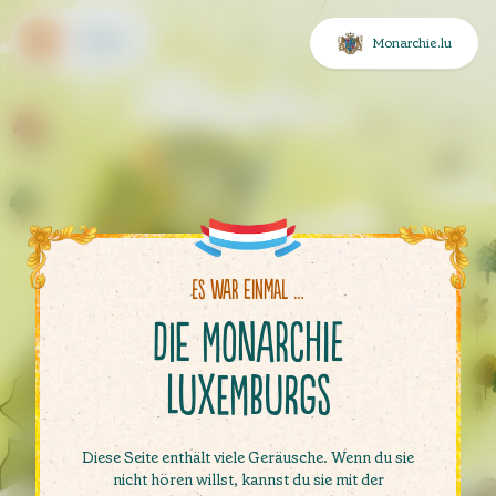
Menü
Monarchie.lu
lungen
en zur Zugänglichkeit
wahl
Es war einmal …
Die Monarchie
Luxemburgs
Diese Seite enthält viele Geräusche. Wenn du sie
nicht hören willst, kannst du sie mit der