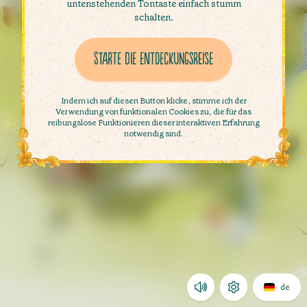
untenstehenden Tontaste einfach stumm
schalten.
Starte die Entdeckungsreise
Starte die Entdeckungsreise
Indem ich auf diesen Button klicke, stimme ich der
Verwendung von funktionalen Cookies zu, die für das
reibungslose Funktionieren dieser interaktiven Erfahrung
notwendig sind.
de