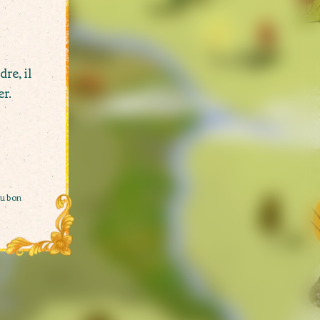
re, il
er.
au bon
nd-ducal