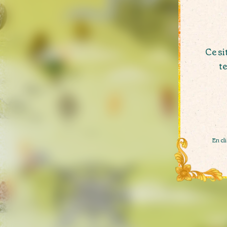
Ce si
te
En cl